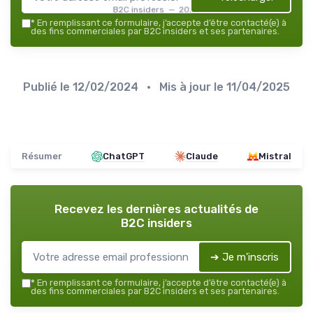
B2C insiders — 2026
*
En remplissant ce formulaire, j’accepte d’être contacté(e) à
des fins commerciales par B2C insiders et ses partenaires.
Publié le
12/02/2024
• Mis à jour le
11/04/2025
Résumer
ChatGPT
Claude
Mistral
Recevez les dernières actualités de
B2C insiders
➔ Je m'inscris
*
En remplissant ce formulaire, j’accepte d’être contacté(e) à
des fins commerciales par B2C insiders et ses partenaires.