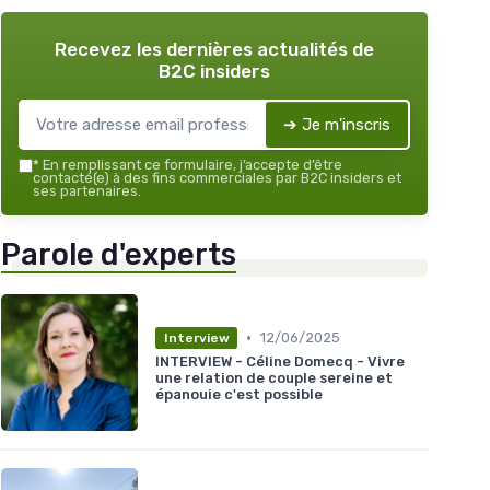
Recevez les dernières actualités de
B2C insiders
➔ Je m'inscris
*
En remplissant ce formulaire, j’accepte d’être
contacté(e) à des fins commerciales par B2C insiders et
ses partenaires.
Parole d'experts
•
12/06/2025
Interview
INTERVIEW - Céline Domecq - Vivre
une relation de couple sereine et
épanouie c'est possible