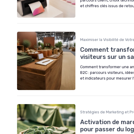
parcours client, choix techn
et chiffres clés issus de reto
Maximiser la Visibilité de Vot
Comment transform
visiteurs sur un s
Comment transformer une anim
B2C : parcours visiteurs, idé
et indicateurs pour mesurer l
Stratégies de Marketing et P
Activation de mar
pour passer du log