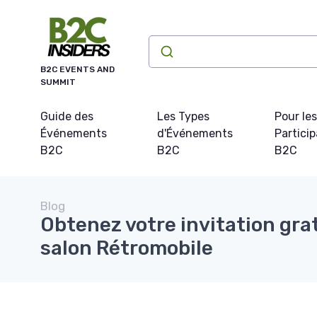
Panneau de gestion des cookies
B2C EVENTS AND
SUMMIT
Guide des
Les Types
Pour les
Événements
d'Événements
Partici
B2C
B2C
B2C
Blog
Obtenez votre invitation grat
salon Rétromobile