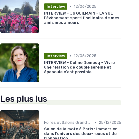
•
12/06/2025
Interview
INTERVIEW - Jo GUILMAIN - LA YUL
l'évènement sportif solidaire de mes
amis mes amours
•
12/06/2025
Interview
INTERVIEW - Céline Domecq - Vivre
une relation de couple sereine et
épanouie c'est possible
Les plus lus
•
Foires et Salons Grand Public
25/12/2025
Salon de la moto à Paris : immersion
dans l’univers des deux-roues et de
l’innovation