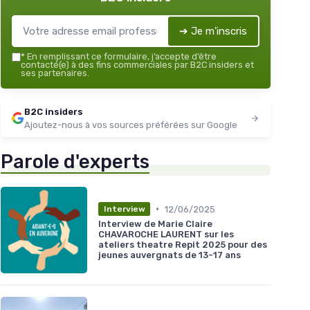
➔ Je m'inscris
*
En remplissant ce formulaire, j’accepte d’être
contacté(e) à des fins commerciales par B2C insiders et
ses partenaires.
B2C insiders
Ajoutez-nous à vos sources préférées sur Google
Parole d'experts
•
12/06/2025
Interview
Interview de Marie Claire
CHAVAROCHE LAURENT sur les
ateliers theatre Repit 2025 pour des
jeunes auvergnats de 13-17 ans