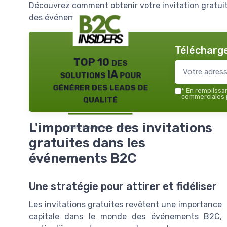
Découvrez comment obtenir votre invitation gratuit
des événements B2C.
Télécharge
TOP 10 des
solutions IA pour
générer des leads de
*
En remplissant
qualité
commerciales p
L'importance des invitations
B2C insiders — 2026
gratuites dans les
événements B2C
Une stratégie pour attirer et fidéliser
Les invitations gratuites revêtent une importance
capitale dans le monde des événements B2C,