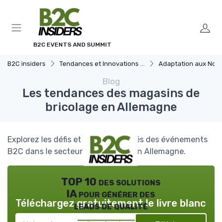
Panneau de gestion des cookies
B2C EVENTS AND SUMMIT
B2C insiders
Tendances et Innovations dans l'evenementiel B2B
Adaptation aux Nouvelles Attentes des Co
Blog
Les tendances des magasins de
bricolage en Allemagne
Explorez les défis et les opportunités des événements
B2C dans le secteur du bricolage en Allemagne.
TOP 10 des solutions
IA pour générer des
Téléchargez gratuitement le livre blanc
leads de qualité