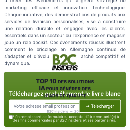
à créer des événements qui alignent stratégie de
marketing efficace et innovation technologique.
Chaque initiative, des démonstrations de produits aux
services de livraison personnalisés, vise à construire
une relation durable et engagée avec les clients,
essentiels dans un secteur où l’expérience en magasin
joue un rôle décisif. Ces événements réussis illustrent
comment le bricolage en Allemagne continue de
s’adapter et d’évoluer dans un marché compétitif et
dynamique.
TOP 10 des solutions
IA pour générer des
Téléchargez gratuitement le livre blanc
leads de qualité
➔ Télécharger
B2C insiders — 2026
*
En remplissant ce formulaire, j’accepte d’être contacté(e) à
des fins commerciales par B2C insiders et ses partenaires.