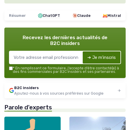
Résumer
ChatGPT
Claude
Mistral
Recevez les dernières actualités de
B2C insiders
➔ Je m'inscris
*
En remplissant ce formulaire, j’accepte d’être contacté(e) à
des fins commerciales par B2C insiders et ses partenaires.
B2C insiders
Ajoutez-nous à vos sources préférées sur Google
Parole d'experts