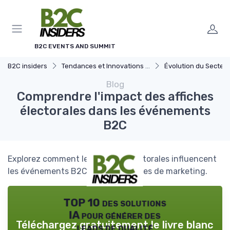
Panneau de gestion des cookies
B2C EVENTS AND SUMMIT
B2C insiders
Tendances et Innovations dans l'evenementiel B2B
Évolution du Secteur Événemen
Blog
Comprendre l'impact des affiches
électorales dans les événements
B2C
Explorez comment les affiches électorales influencent
les événements B2C et les stratégies de marketing.
TOP 10 des solutions
IA pour générer des
Téléchargez gratuitement le livre blanc
leads de qualité