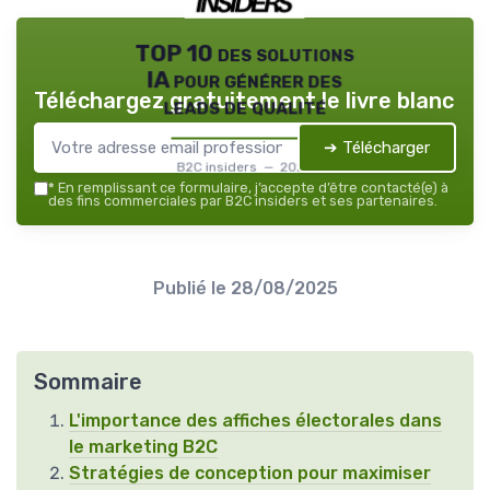
TOP 10 des solutions
IA pour générer des
Téléchargez gratuitement le livre blanc
leads de qualité
➔ Télécharger
B2C insiders — 2026
*
En remplissant ce formulaire, j’accepte d’être contacté(e) à
des fins commerciales par B2C insiders et ses partenaires.
Publié le
28/08/2025
Sommaire
L'importance des affiches électorales dans
le marketing B2C
Stratégies de conception pour maximiser