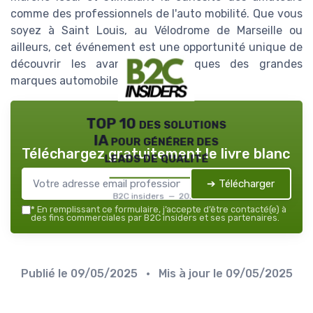
comme des professionnels de l'auto mobilité. Que vous
soyez à Saint Louis, au Vélodrome de Marseille ou
ailleurs, cet événement est une opportunité unique de
découvrir les avancées écologiques des grandes
marques automobiles.
TOP 10 des solutions
IA pour générer des
Téléchargez gratuitement le livre blanc
leads de qualité
➔ Télécharger
B2C insiders — 2026
*
En remplissant ce formulaire, j’accepte d’être contacté(e) à
des fins commerciales par B2C insiders et ses partenaires.
Publié le
09/05/2025
• Mis à jour le
09/05/2025