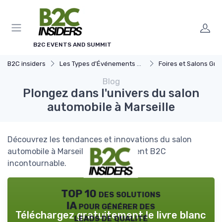
Panneau de gestion des cookies
B2C EVENTS AND SUMMIT
B2C insiders
Les Types d'Événements B2C
Foires et Salons Grand 
Blog
Plongez dans l'univers du salon
automobile à Marseille
Découvrez les tendances et innovations du salon
automobile à Marseille, un événement B2C
incontournable.
TOP 10 des solutions
IA pour générer des
Téléchargez gratuitement le livre blanc
leads de qualité