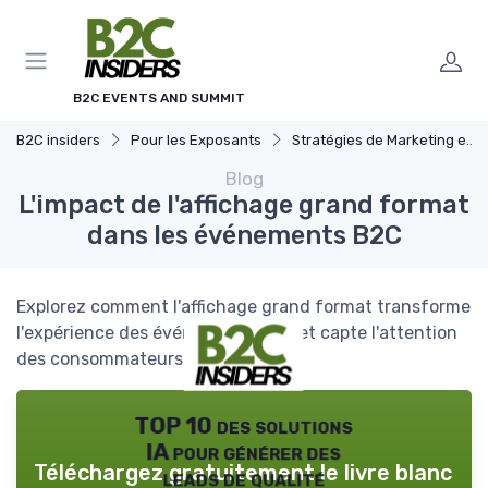
Panneau de gestion des cookies
B2C EVENTS AND SUMMIT
B2C insiders
Pour les Exposants
Stratégies de Marketing et Promotion B2C
Blog
L'impact de l'affichage grand format
dans les événements B2C
Explorez comment l'affichage grand format transforme
l'expérience des événements B2C et capte l'attention
des consommateurs.
TOP 10 des solutions
IA pour générer des
Téléchargez gratuitement le livre blanc
leads de qualité