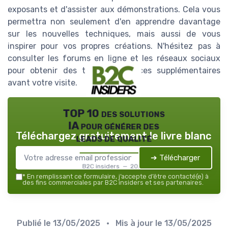
exposants et d'assister aux démonstrations. Cela vous
permettra non seulement d'en apprendre davantage
sur les nouvelles techniques, mais aussi de vous
inspirer pour vos propres créations. N'hésitez pas à
consulter les forums en ligne et les réseaux sociaux
pour obtenir des trucs et astuces supplémentaires
avant votre visite.
TOP 10 des solutions
IA pour générer des
Téléchargez gratuitement le livre blanc
leads de qualité
➔ Télécharger
B2C insiders — 2026
*
En remplissant ce formulaire, j’accepte d’être contacté(e) à
des fins commerciales par B2C insiders et ses partenaires.
Publié le
13/05/2025
• Mis à jour le
13/05/2025