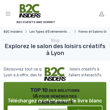
Panneau de gestion des cookies
B2C EVENTS AND SUMMIT
B2C insiders
Les Types d'Événements B2C
Foires et Salons Grand 
Blog
Explorez le salon des loisirs créatifs
à Lyon
Découvrez tout ce que le salon des loisirs créatifs à
Lyon a à offrir, des tendances aux ateliers interactifs.
TOP 10 des solutions
IA pour générer des
Téléchargez gratuitement le livre blanc
leads de qualité