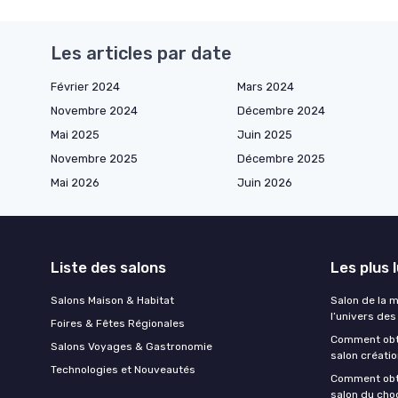
Les articles par date
Février 2024
Mars 2024
Novembre 2024
Décembre 2024
Mai 2025
Juin 2025
Novembre 2025
Décembre 2025
Mai 2026
Juin 2026
Liste des salons
Les plus 
Salons Maison & Habitat
Salon de la 
l’univers des
Foires & Fêtes Régionales
Comment obten
Salons Voyages & Gastronomie
salon créatio
Technologies et Nouveautés
Comment obten
salon du cho