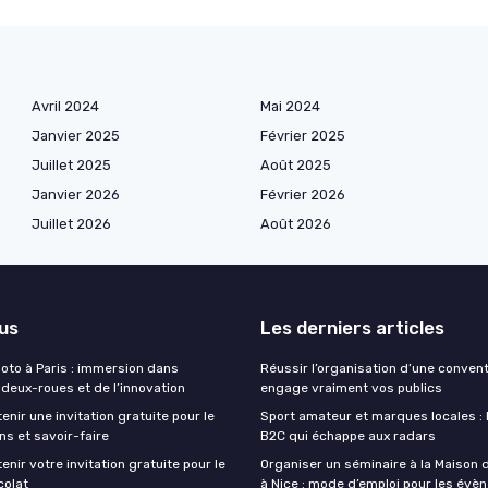
Avril 2024
Mai 2024
Janvier 2025
Février 2025
Juillet 2025
Août 2025
Janvier 2026
Février 2026
Juillet 2026
Août 2026
lus
Les derniers articles
moto à Paris : immersion dans
Réussir l’organisation d’une conven
 deux-roues et de l’innovation
engage vraiment vos publics
ir une invitation gratuite pour le
Sport amateur et marques locales : l
ns et savoir-faire
B2C qui échappe aux radars
ir votre invitation gratuite pour le
Organiser un séminaire à la Maison 
colat
à Nice : mode d’emploi pour les év